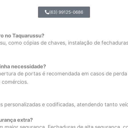
(63) 99125-0686
iro no Taquarussu?
u, como cópias de chaves, instalação de fechaduras,
minha necessidade?
abertura de portas é recomendada em casos de perda
e comércios.
 personalizadas e codificadas, atendendo tanto veíc
urança extra?
em maior segurança. Fechaduras de alta segurança, c